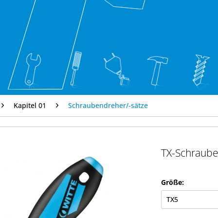
Kapitel 01
Schraubendreher/-sätze
TX-Schraub
Größe: