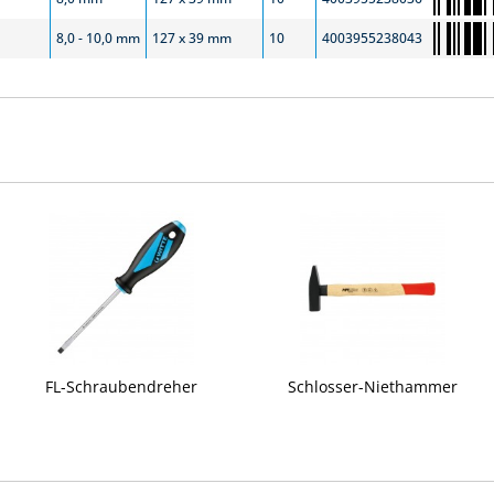
8,0 - 10,0 mm
127 x 39 mm
10
4003955238043
FL-Schraubendreher
Schlosser-Niethammer