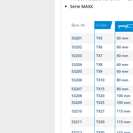
Serie MAXX
Best.-Nr.
Größe
53201
TX5
60 mm
53202
TX6
60 mm
53203
TX7
60 mm
53204
TX8
60 mm
53205
TX9
60 mm
53206
TX10
80 mm
53207
TX15
80 mm
53208
TX20
100 mm
53209
TX25
100 mm
53210
TX27
115 mm
53211
TX30
115 mm
53212
TX40
115 mm