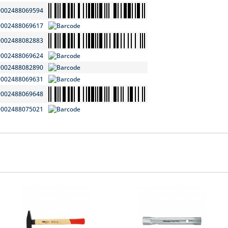
9002488069594
9002488069617
9002488082883
9002488069624
9002488082890
9002488069631
9002488069648
9002488075021