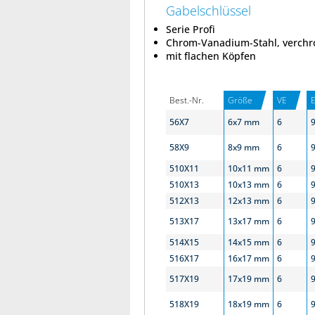
Gabelschlüssel
Serie Profi
Chrom-Vanadium-Stahl, verchr
mit flachen Köpfen
Best.-Nr.
Größe
VE
56X7
6x7 mm
6
58X9
8x9 mm
6
510X11
10x11 mm
6
510X13
10x13 mm
6
512X13
12x13 mm
6
513X17
13x17 mm
6
514X15
14x15 mm
6
516X17
16x17 mm
6
517X19
17x19 mm
6
518X19
18x19 mm
6