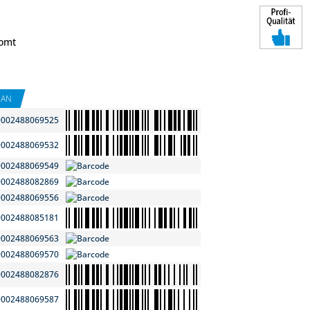
omt
EAN
9002488069525
9002488069532
9002488069549
9002488082869
9002488069556
9002488085181
9002488069563
9002488069570
9002488082876
9002488069587