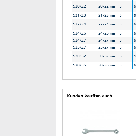
520X22
20x22 mm
3
521X23
21x23 mm
3
522X24
22x24 mm
3
524X26
24x26 mm
3
524X27
24x27 mm
3
525X27
25x27 mm
3
530X32
30x32 mm
3
530X36
30x36 mm
3
Kunden kauften auch