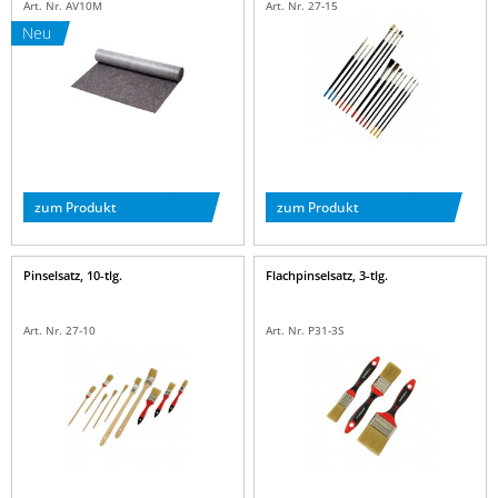
Art. Nr. AV10M
Art. Nr. 27-15
Neu
zum Produkt
zum Produkt
Pinselsatz, 10-tlg.
Flachpinselsatz, 3-tlg.
Art. Nr. 27-10
Art. Nr. P31-3S