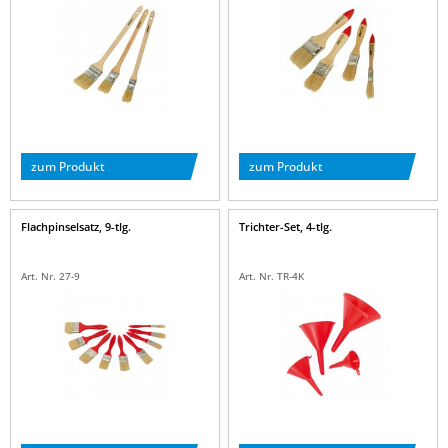
zum Produkt
zum Produkt
Flachpinselsatz, 9-tlg.
Trichter-Set, 4-tlg.
Art. Nr. 27-9
Art. Nr. TR-4K