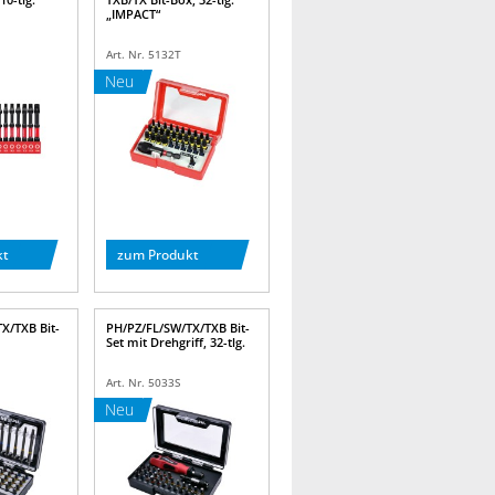
„IMPACT“
Art. Nr. 5132T
Neu
kt
zum Produkt
X/TXB Bit-
PH/PZ/FL/SW/TX/TXB Bit-
Set mit Drehgriff, 32-tlg.
Art. Nr. 5033S
Neu