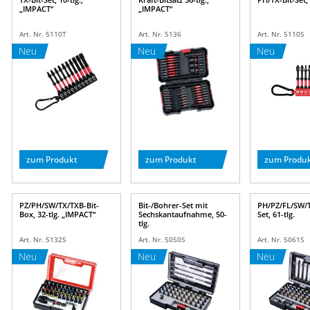
„IMPACT“
„IMPACT“
Art. Nr. 5110T
Art. Nr. 5136
Art. Nr. 5110S
Neu
Neu
Neu
zum Produkt
zum Produkt
zum Produ
PZ/PH/SW/TX/TXB-Bit-
Bit-/Bohrer-Set mit
PH/PZ/FL/SW/T
Box, 32-tlg. „IMPACT“
Sechskantaufnahme, 50-
Set, 61-tlg.
tlg.
Art. Nr. 5132S
Art. Nr. 5050S
Art. Nr. 5061S
Neu
Neu
Neu