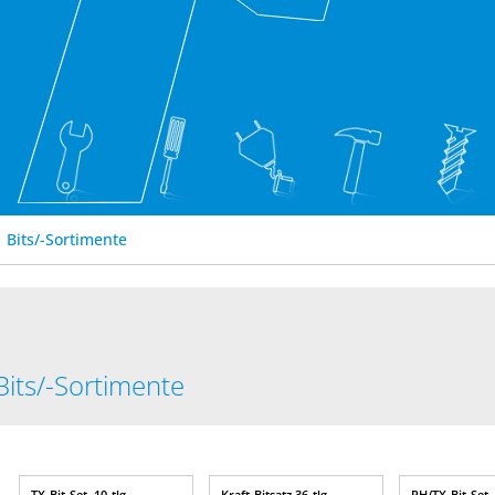
Bits/-Sortimente
Bits/-Sortimente
TX-Bit-Set, 10-tlg.,
Kraft-Bitsatz 36-tlg.,
PH/TX-Bit-Set, 