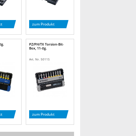
kt
zum Produkt
lg.
PZ/PH/TX Torsion-Bit-
Box, 11-tlg.
Art. Nr. 5011S
kt
zum Produkt