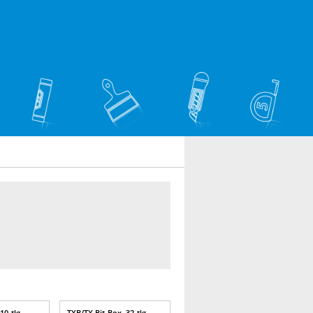
10-tlg.
TXB/TX Bit-Box, 32-tlg.