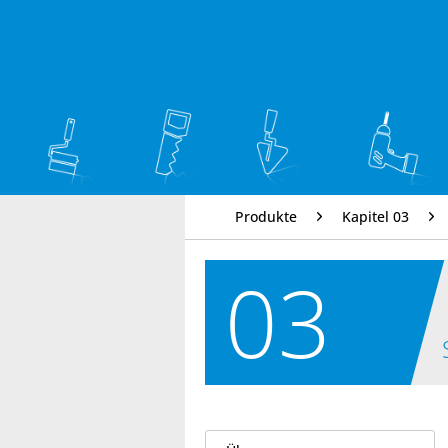
Produkte
Kapitel 03
03