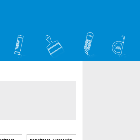
mbizange
Kombizange „Ergonomic“