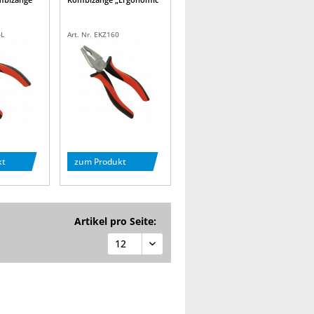
-L
Art. Nr. EKZ160
kt
zum Produkt
Artikel pro Seite: