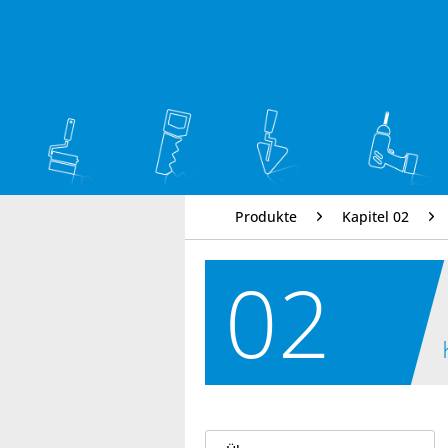
Produkte
Kapitel 02
02