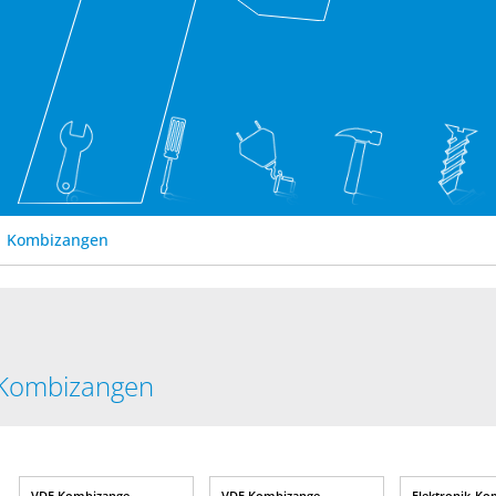
Kombizangen
Kombizangen
VDE Kombizange
VDE Kombizange
Elektronik-Ko