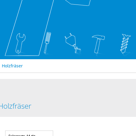
Holzfräser
Holzfräser
Fräsersatz, 14-tlg.