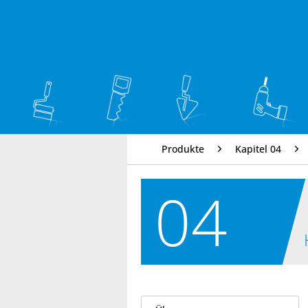
Produkte
Kapitel 04
04