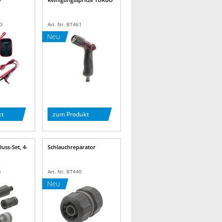
D
Art. Nr. BT461
Neu
kt
zum Produkt
uss-Set, 4-
Schlauchreparator
5
Art. Nr. BT440
Neu