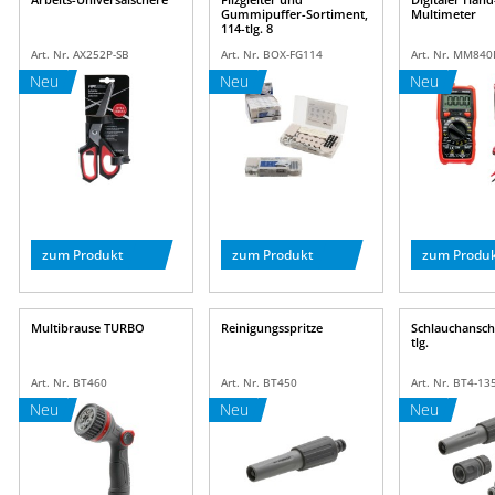
Gummipuffer-Sortiment,
Multimeter
114-tlg. 8
Art. Nr. AX252P-SB
Art. Nr. BOX-FG114
Art. Nr. MM840
Neu
Neu
Neu
zum Produkt
zum Produkt
zum Produ
Multibrause TURBO
Reinigungsspritze
Schlauchanschl
tlg.
Art. Nr. BT460
Art. Nr. BT450
Art. Nr. BT4-13
Neu
Neu
Neu