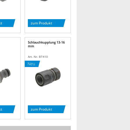
kt
zum Produkt
Schlauchkupplung 13-16
mm
Art. Nr. BT410
Neu
kt
zum Produkt