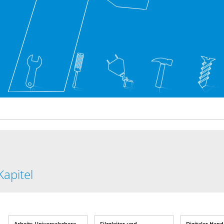
Kapitel
Arbeits-Universalschere
Filzgleiter und
Digitaler Hand