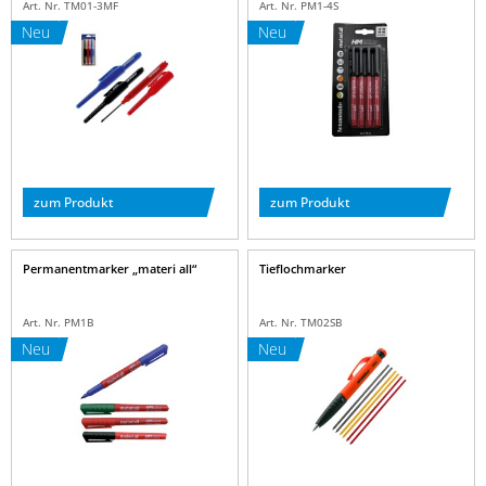
Art. Nr. TM01-3MF
Art. Nr. PM1-4S
Neu
Neu
zum Produkt
zum Produkt
Permanentmarker „materi all“
Tieflochmarker
Art. Nr. PM1B
Art. Nr. TM02SB
Neu
Neu