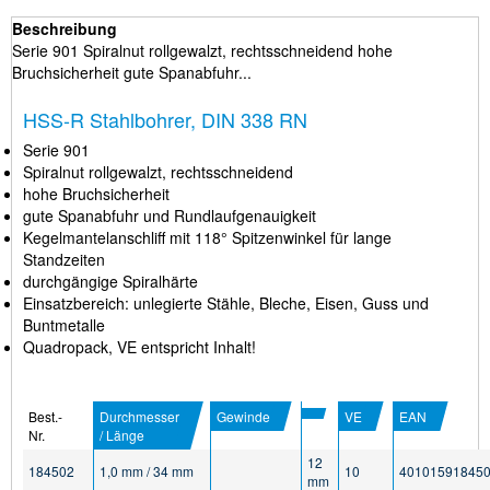
Beschreibung
Serie 901 Spiralnut rollgewalzt, rechtsschneidend hohe
Bruchsicherheit gute Spanabfuhr...
HSS-R Stahlbohrer, DIN 338 RN
Serie 901
Spiralnut rollgewalzt, rechtsschneidend
hohe Bruchsicherheit
gute Spanabfuhr und Rundlaufgenauigkeit
Kegelmantelanschliff mit 118° Spitzenwinkel für lange
Standzeiten
durchgängige Spiralhärte
Einsatzbereich: unlegierte Stähle, Bleche, Eisen, Guss und
Buntmetalle
Quadropack, VE entspricht Inhalt!
Best.-
Durchmesser
Gewinde
VE
EAN
Nr.
/ Länge
12
184502
1,0 mm / 34 mm
10
40101591845
mm