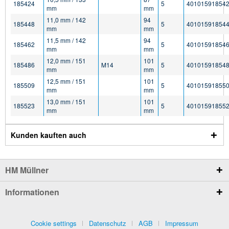
185424
5
40101591854
mm
mm
11,0 mm / 142
94
185448
5
40101591854
mm
mm
11,5 mm / 142
94
185462
5
40101591854
mm
mm
12,0 mm / 151
101
185486
M14
5
40101591854
mm
mm
12,5 mm / 151
101
185509
5
40101591855
mm
mm
13,0 mm / 151
101
185523
5
40101591855
mm
mm
Kunden kauften auch
HM Müllner
Informationen
Cookie settings
Datenschutz
AGB
Impressum