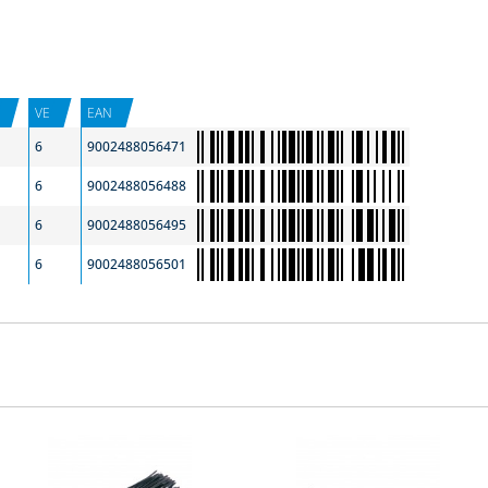
VE
EAN
6
9002488056471
6
9002488056488
6
9002488056495
6
9002488056501