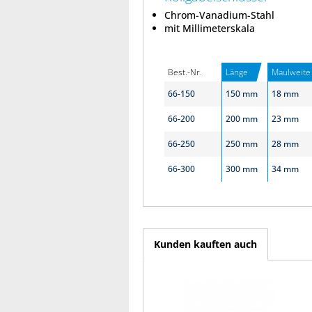
Chrom-Vanadium-Stahl
mit Millimeterskala
Best.-Nr.
Länge
Maulweite
66-150
150 mm
18 mm
66-200
200 mm
23 mm
66-250
250 mm
28 mm
66-300
300 mm
34 mm
Kunden kauften auch