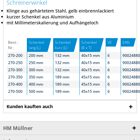
Schreinerwinkel
Klinge aus gehärtetem Stahl, gelb einbrennlackiert
kurzer Schenkel aus Aluminium
mit Millimeterskalierung und Aufhängeloch
Best.-
Schenkel
Schenkel
Schenkel
VE
EAN
Nr.
lang (L)
kurz (L)
(B x T)
270-200
200 mm
132 mm
40x15 mm
6
90024880
270-250
250 mm
132 mm
40x15 mm
6
90024880
270-300
300 mm
132 mm
40x15 mm
6
90024880
270-350
350 mm
189 mm
45x15 mm
6
90024880
270-400
400 mm
189 mm
45x15 mm
6
90024880
270-500
500 mm
189 mm
45x15 mm
6
90024880
Kunden kauften auch
HM Müllner