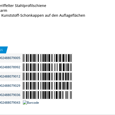
iffelter Stahlprofilschiene
narm
d Kunststoff-Schonkappen auf den Auflageflächen
AN
002488079005
002488078992
002488079012
002488079029
002488079036
002488079043