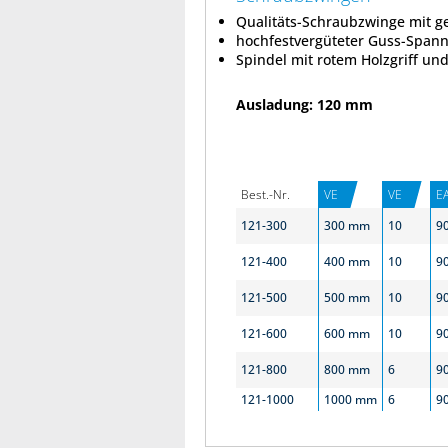
Qualitäts-Schraubzwinge mit ger
hochfestvergüteter Guss-Span
Spindel mit rotem Holzgriff un
Ausladung: 120 mm
Best.-Nr.
VE
VE
E
121-300
300 mm
10
9
121-400
400 mm
10
9
121-500
500 mm
10
9
121-600
600 mm
10
9
121-800
800 mm
6
9
121-1000
1000 mm
6
9