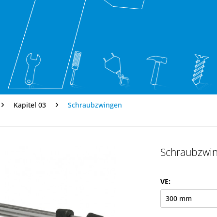
Kapitel 03
Schraubzwingen
Schraubzwi
VE: