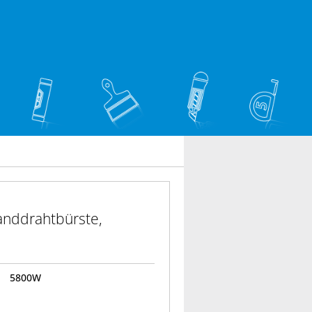
anddrahtbürste,
5800W