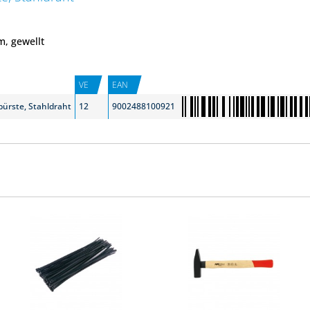
m, gewellt
VE
EAN
ürste, Stahldraht
12
9002488100921