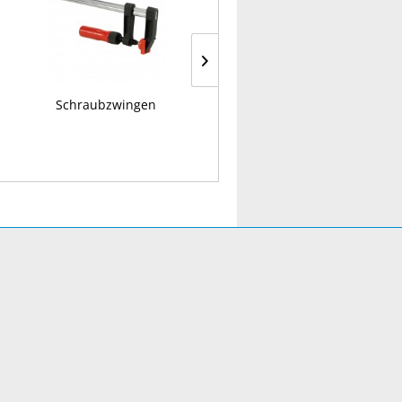
Schraubzwingen
HSS-G Super Stahlbohrer,
DIN 338 RN