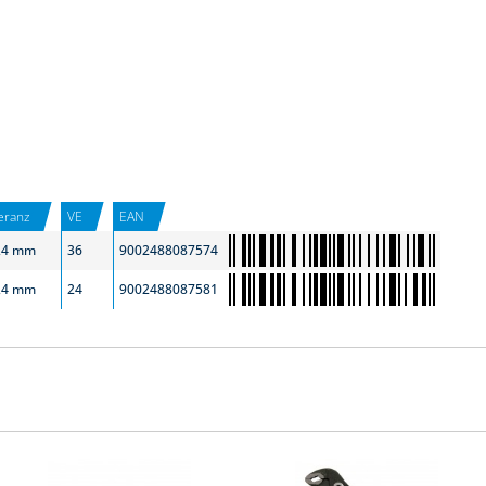
eranz
VE
EAN
,4 mm
36
9002488087574
,4 mm
24
9002488087581