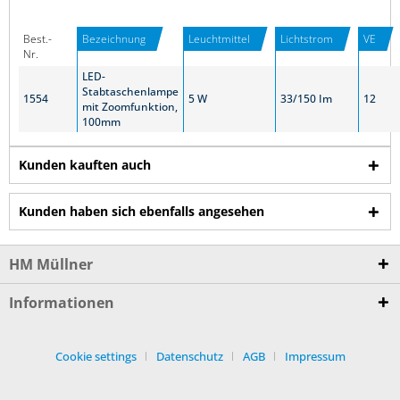
Best.-
Bezeichnung
Leuchtmittel
Lichtstrom
VE
Nr.
LED-
Stabtaschenlampe
1554
5 W
33/150 Im
12
mit Zoomfunktion,
100mm
Kunden kauften auch
Kunden haben sich ebenfalls angesehen
HM Müllner
Informationen
Cookie settings
Datenschutz
AGB
Impressum