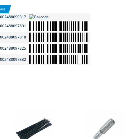
EAN
002488099317
002488097801
002488097818
002488097825
002488097832