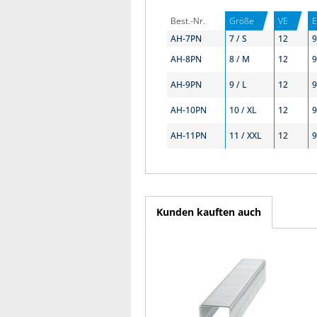
Best.-Nr.
Größe
VE
AH-7PN
7 / S
12
9
AH-8PN
8 / M
12
9
AH-9PN
9 / L
12
9
AH-10PN
10 / XL
12
9
AH-11PN
11 / XXL
12
9
Kunden kauften auch