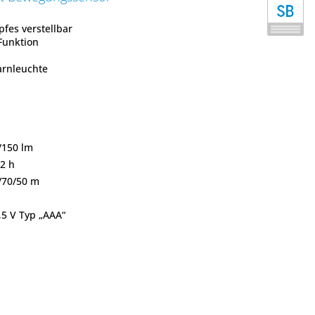
es verstellbar
Funktion
arnleuchte
/150 lm
2 h
0/70/50 m
,5 V Typ „AAA“