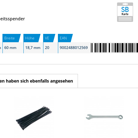
heitsspender
Breite
Höhe
VE
EAN
m
60 mm
18,7 mm
20
9002488012569
n haben sich ebenfalls angesehen