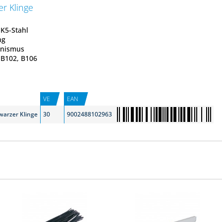
er Klinge
K5-Stahl
ng
anismus
 B102, B106
VE
EAN
warzer Klinge
30
9002488102963