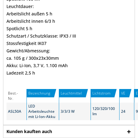
Leuchtdauer:
Arbeitslicht außen 5 h
Arbeitslicht innen 6/3 h
Spotlicht 5 h
Schutzart / Schutzklasse: IPX3 / III
Stossfestigkeit IK07
Gewicht/Abmessung:
ca. 105 g / 300x23x30mm
Akku: Li-Ion, 3,7 V, 1.100 mAh
Ladezeit 2,5 h
Best.-
Bezeichnung
Leuchtmittel
Lichtstrom
VE
Nr.
LED
120/320/100
ASL50A
Arbeitsleuchte
3/3/3 W
24
9
lm
mit Li-Ion-Akku
Kunden kauften auch