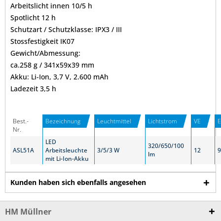
Arbeitslicht innen 10/5 h
Spotlicht 12 h
Schutzart / Schutzklasse: IPX3 / III
Stossfestigkeit IK07
Gewicht/Abmessung:
ca.258 g / 341x59x39 mm
Akku: Li-Ion, 3,7 V, 2.600 mAh
Ladezeit 3,5 h
Best.-
Bezeichnung
Leuchtmittel
Lichtstrom
VE
Nr.
LED
320/650/100
ASL51A
Arbeitsleuchte
3/5/3 W
12
9
lm
mit Li-Ion-Akku
Kunden haben sich ebenfalls angesehen
HM Müllner