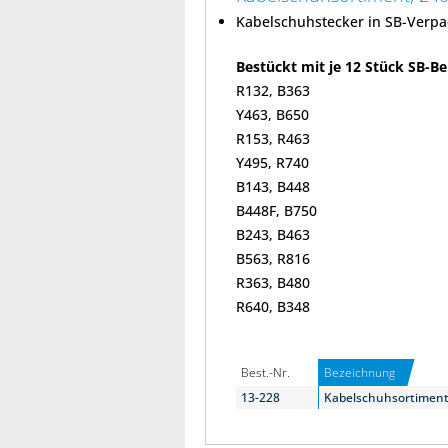
Kabelschuhstecker in SB-Verp
Bestückt mit je 12 Stück SB-Be
R132, B363
Y463, B650
R153, R463
Y495, R740
B143, B448
B448F, B750
B243, B463
B563, R816
R363, B480
R640, B348
Best.-Nr.
Bezeichnung
13-228
Kabelschuhsortiment,