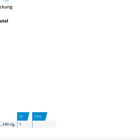
ackung
utel
VE
EAN
 240-tlg.
1