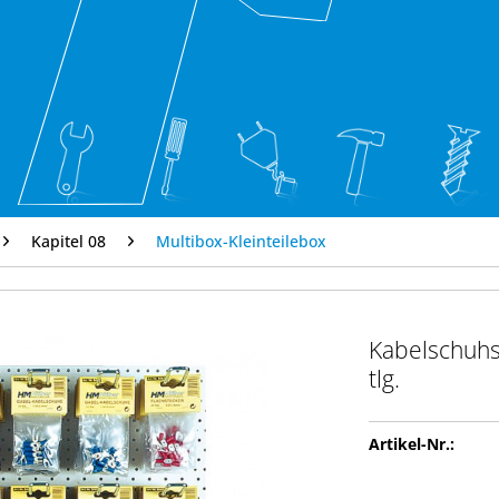
Kapitel 08
Multibox-Kleinteilebox
Kabelschuhs
tlg.
Artikel-Nr.: