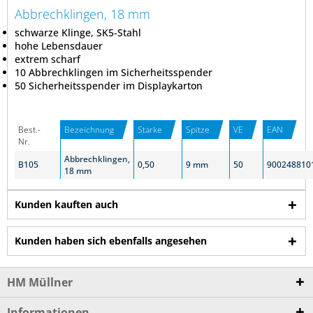
Abbrechklingen, 18 mm
schwarze Klinge, SK5-Stahl
hohe Lebensdauer
extrem scharf
10 Abbrechklingen im Sicherheitsspender
50 Sicherheitsspender im Displaykarton
Best.-
Bezeichnung
Stärke
Spitze
VE
EAN
Nr.
Abbrechklingen,
B105
0,50
9 mm
50
900248810
18 mm
Kunden kauften auch
Kunden haben sich ebenfalls angesehen
HM Müllner
Informationen