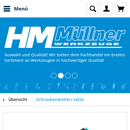
Menü
Zuverlässigkeit und Kompetenz! Wir sind seit über 45 Jahren
Auswahl und Qualität! Wir bieten dem Fachhandel ein breites
ein kompetenter und zuverlässiger Partner für den
Sortiment an Werkzeugen in hochwertiger Qualität
Fachhandel
Übersicht
Schraubendreher/-sätze