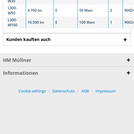
W30
L300-
4.700 lm
E
50 Watt
2
9002
W50
L300-
10.500 lm
E
100 Watt
1
9002
W100
Kunden kauften auch
HM Müllner
Informationen
Cookie settings
Datenschutz
AGB
Impressum