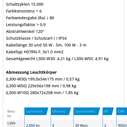
Schaltzyklen 15.000
Farbkonsistenz < 6
Farbwiedergabe (Ra) ≥ 80
Leistungsfaktor > 0,9
Abstrahlwinkel 120°
Schutzklasse / Schutzart I / IP54
Kabellänge 30 und 50 W - 5m, 100 W - 3 m
Kabeltyp H07RN-F, 3x1.0 mm
2
Gesamtgewicht L300-W30: 4,21 kg / L300-W50: 4,91 kg
Abmessung Leuchtkörper
(L300-W30) 199,0x54x175 mm / 0,57 kg
(L300-W50) 229x56x198 mm / 0,98 kg
(L300-W100) 280x72x208 mm / 1,85 kg
Best.-
Lichtstrom
Effizienz
Leuchtmittel
VE
EAN
Nr.
L300-
2.850 lm
E
30 Watt
2
9002