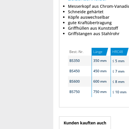
Messerkopf aus Chrom-Vanadi
Schneide gehärtet
Köpfe auswechselbar
gute Kraftübertragung
Griffhüllen aus Kunststoff
Griffstangen aus Stahlrohr
Best.-Nr.
Länge
HRC48
BS350
350 mm
≤ 5 mm
BS450
450 mm
≤ 7 mm
BS600
600 mm
≤ 8 mm
BS750
750 mm
≤ 10 mm
Kunden kauften auch