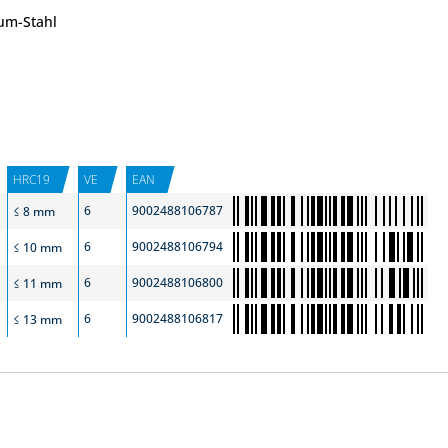
um-Stahl
HRC19
VE
EAN
6
9002488106787
≤ 8 mm
6
9002488106794
≤ 10 mm
6
9002488106800
≤ 11 mm
6
9002488106817
≤ 13 mm