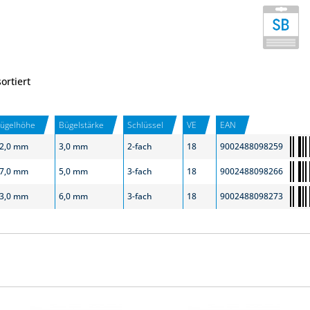
sortiert
ügelhöhe
Bügelstärke
Schlüssel
VE
EAN
2,0 mm
3,0 mm
2-fach
18
9002488098259
7,0 mm
5,0 mm
3-fach
18
9002488098266
3,0 mm
6,0 mm
3-fach
18
9002488098273