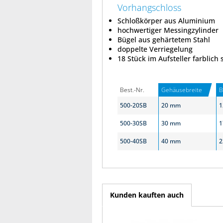
Vorhangschloss
Schloßkörper aus Aluminium
hochwertiger Messingzylinder
Bügel aus gehärtetem Stahl
doppelte Verriegelung
18 Stück im Aufsteller farblich 
Best.-Nr.
Gehäusebreite
B
500-20SB
20 mm
1
500-30SB
30 mm
1
500-40SB
40 mm
2
Kunden kauften auch