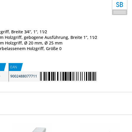
iff, Breite 3⁄4“, 1“, 11⁄2
m Holzgriff, gebogene Ausführung, Breite 1“, 11⁄2
m Holzgriff, Ø 20 mm, Ø 25 mm
turbelassenem Holzgriff, Größe 0
E
EAN
0
9002488077711