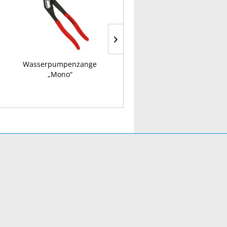
Wasserpumpenzange
Magnethalter
„Mono“