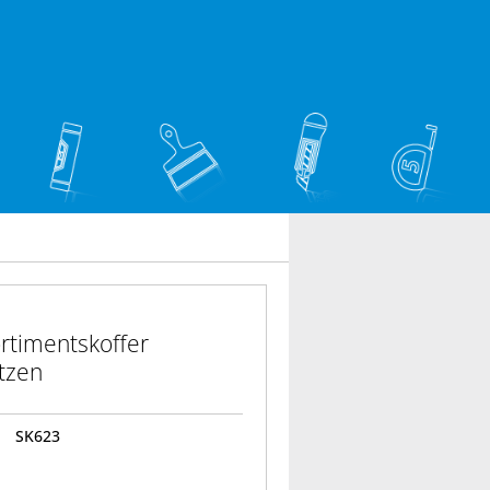
rtimentskoffer
ätzen
SK623