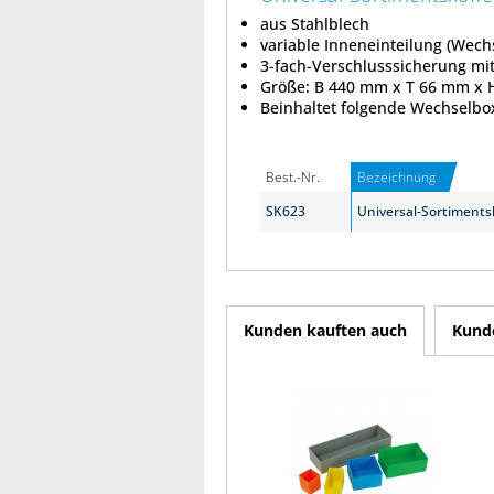
aus Stahlblech
variable Inneneinteilung (Wech
3-fach-Verschlusssicherung m
Größe: B 440 mm x T 66 mm x
Beinhaltet folgende Wechselboxe
Best.-Nr.
Bezeichnung
SK623
Universal-Sortiments
Kunden kauften auch
Kunde