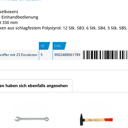
selboxen)
it Einhandbedienung
 H 330 mm
n aus schlagfestem Polystyrol: 12 Stk. SB3, 6 Stk. SB4, 3 Stk. SB5,
VE
EAN
koffer mit 23 Einsätzen
5
9002488061789
n haben sich ebenfalls angesehen