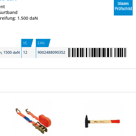
ent
Gurtband
reifung: 1.500 daN
VE
EAN
 m, 1500 daN
12
9002488090352