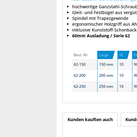
hochwertige Ganzstahl-Schrau
Gleit- und Festbügel aus vergü
Spindel mit Trapezgewinde
ergonomischer Holzgriff aus A
inklusive Kunststoff-Schonbac
60mm Ausladung / Serie 62
Best.-Nr.
Länge
VE
E
62-150
150 mm
10
9
62-200
200 mm
10
9
62-250
250 mm
10
9
Kunden kauften auch
Kunde