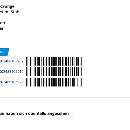
bzwinge
tetem Stahl
horn
ken
AN
002488105902
002488105919
002488105926
n haben sich ebenfalls angesehen