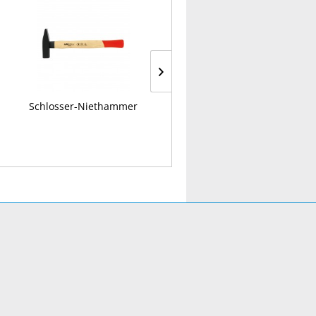
Schlosser-Niethammer
Absperrband 250 m