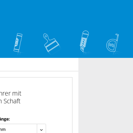
hrer mit
 Schaft
änge: