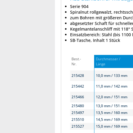
Serie 904
Spiralnut rollgewalzt, rechtss
zum Bohren mit größeren Durch
abgesetzter Schaft für schnell
Kegelmantelanschliff mit 118° 
Einsatzbereich: Stahl (bis 110
SB-Tasche, Inhalt 1 Stück
Best.-
Durchmesser /
Nr.
Länge
215428
10,0 mm / 133 mm
215442
11,0 mm / 142 mm
215466
12,0 mm / 151 mm
215480
13,0 mm / 151 mm
215497
13,5 mm / 160 mm
215510
14,5 mm / 169 mm
215527
15,0 mm / 169 mm