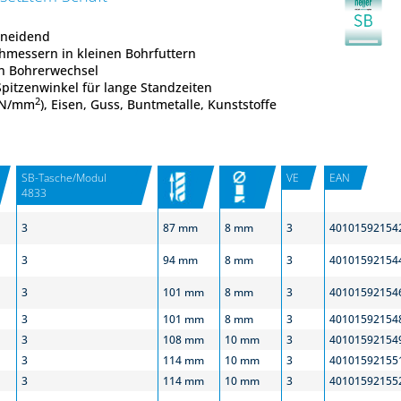
chneidend
messern in kleinen Bohrfuttern
en Bohrerwechsel
Spitzenwinkel für lange Standzeiten
2
0 N/mm
), Eisen, Guss, Buntmetalle, Kunststoffe
SB-Tasche/Modul
VE
EAN
4833
3
87 mm
8 mm
3
40101592154
3
94 mm
8 mm
3
40101592154
3
101 mm
8 mm
3
40101592154
3
101 mm
8 mm
3
40101592154
3
108 mm
10 mm
3
40101592154
3
114 mm
10 mm
3
40101592155
3
114 mm
10 mm
3
40101592155