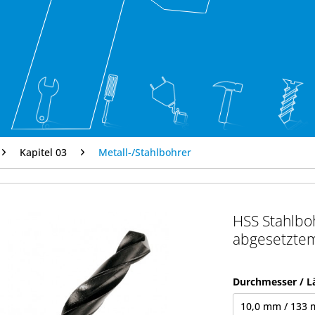
Kapitel 03
Metall-/Stahlbohrer
HSS Stahlbo
abgesetztem
Durchmesser / L