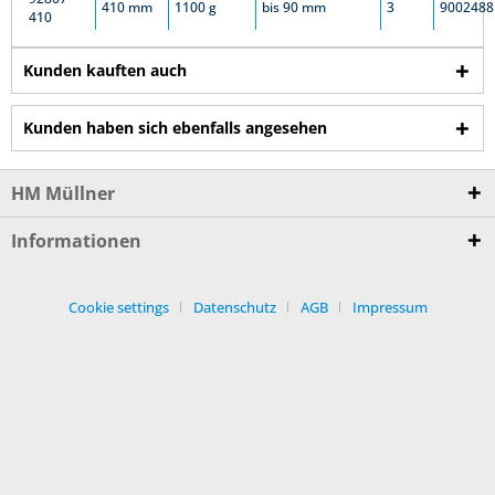
410 mm
1100 g
bis 90 mm
3
9002488
410
Kunden kauften auch
Kunden haben sich ebenfalls angesehen
HM Müllner
Informationen
Cookie settings
Datenschutz
AGB
Impressum