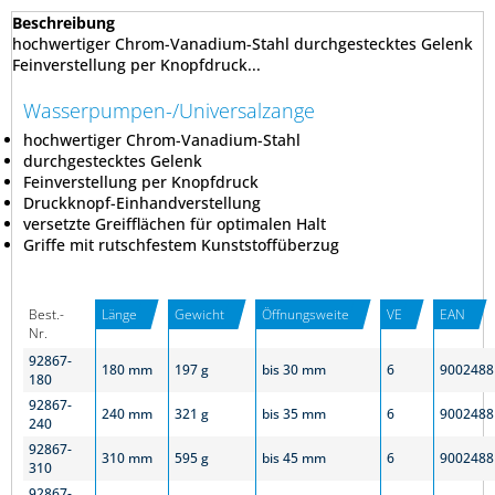
Beschreibung
hochwertiger Chrom-Vanadium-Stahl durchgestecktes Gelenk
Feinverstellung per Knopfdruck...
Wasserpumpen-/Universalzange
hochwertiger Chrom-Vanadium-Stahl
durchgestecktes Gelenk
Feinverstellung per Knopfdruck
Druckknopf-Einhandverstellung
versetzte Greifflächen für optimalen Halt
Griffe mit rutschfestem Kunststoffüberzug
Best.-
Länge
Gewicht
Öffnungsweite
VE
EAN
Nr.
92867-
180 mm
197 g
bis 30 mm
6
9002488
180
92867-
240 mm
321 g
bis 35 mm
6
9002488
240
92867-
310 mm
595 g
bis 45 mm
6
9002488
310
92867-