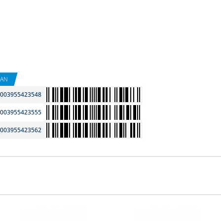
EAN
003955423548
003955423555
003955423562