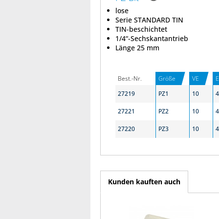
lose
Serie STANDARD TIN
TIN-beschichtet
1/4“-Sechskantantrieb
Länge 25 mm
Best.-Nr.
Größe
VE
27219
PZ1
10
4
27221
PZ2
10
4
27220
PZ3
10
4
Kunden kauften auch