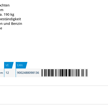
ochten
mm
a. 190 kg
beständigkeit
en und Benzin
se
VE
EAN
 m
12
9002488098136