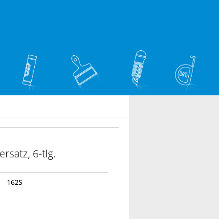
rsatz, 6-tlg.
162S