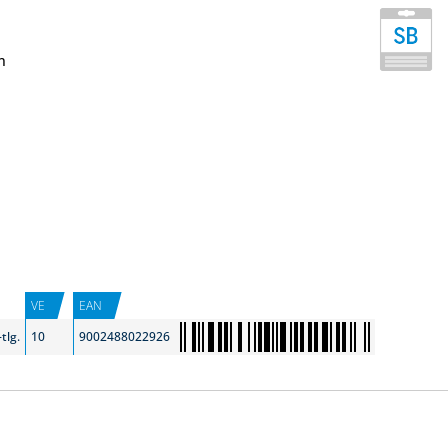
n
VE
EAN
tlg.
10
9002488022926