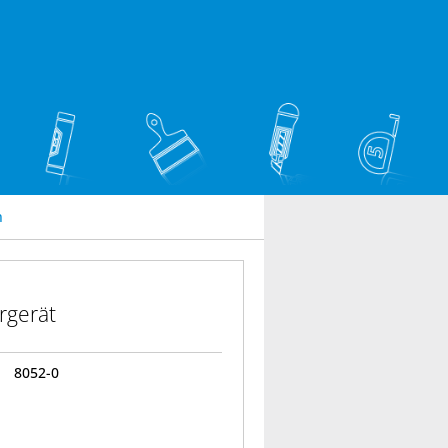
n
rgerät
8052-0