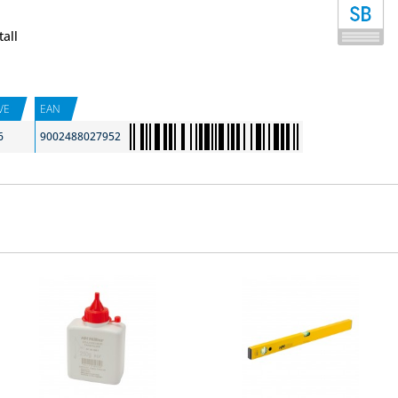
all
VE
EAN
6
9002488027952