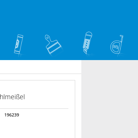
hlmeißel
196239