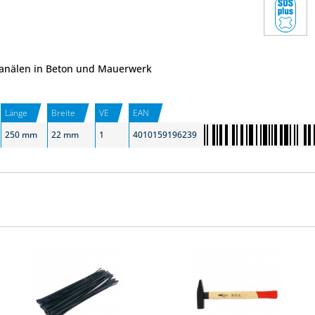
anälen in Beton und Mauerwerk
Länge
Breite
VE
EAN
250 mm
22 mm
1
4010159196239