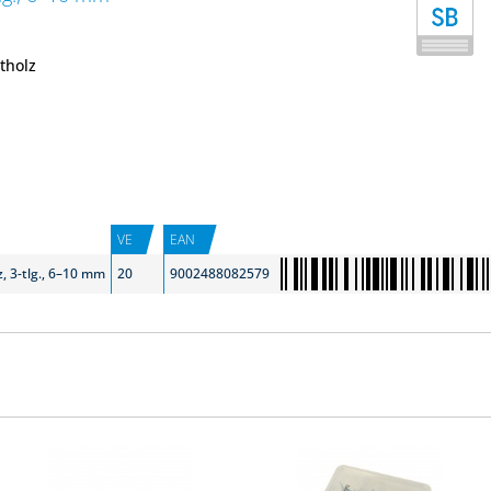
tholz
VE
EAN
, 3-tlg., 6–10 mm
20
9002488082579