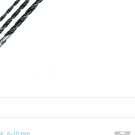
tlg., 6–10 mm