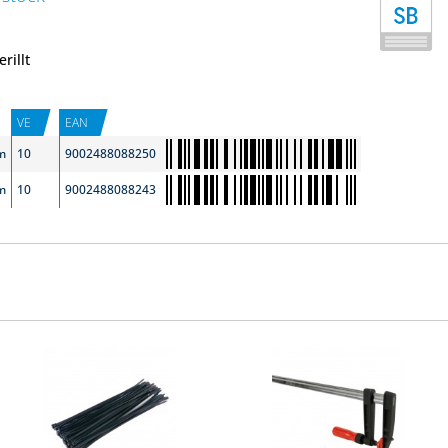
rillt
VE
EAN
m
10
9002488088250
m
10
9002488088243