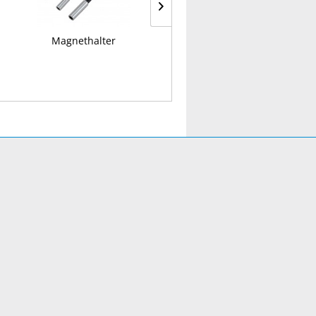
Magnethalter
Parallel-Schraubstock