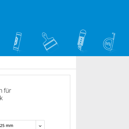
 für
k