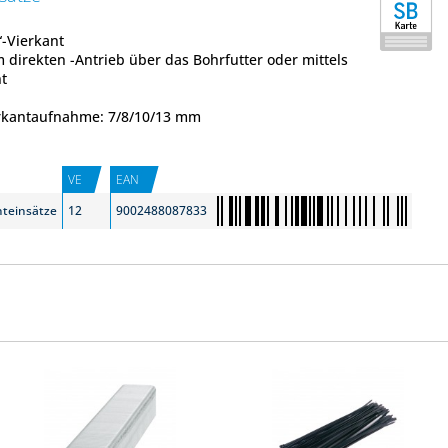
“-Vierkant
 direkten -Antrieb über das Bohrfutter oder mittels
t
erkantaufnahme: 7/8/10/13 mm
VE
EAN
nteinsätze
12
9002488087833