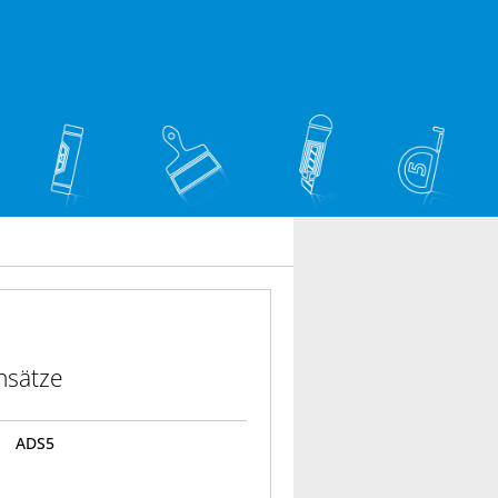
nsätze
ADS5