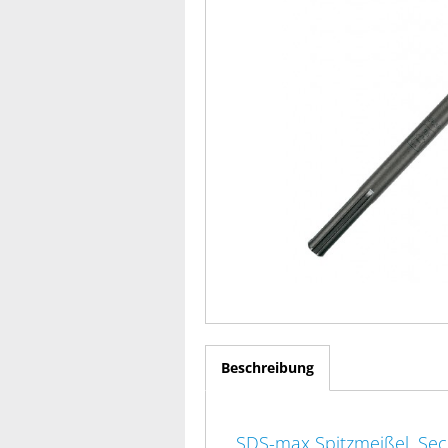
Beschreibung
SDS-max Spitzmeißel, Se