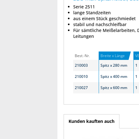
Serie 2511
lange Standzeiten
aus einem Stück geschmiedet
stabil und nachschleifbar
Für sämtliche Meißelarbeiten,
Leitungen
Best.-Nr.
Breite x Länge
V
210003
Spitz x 280 mm
1
210010
Spitz x 400 mm
1
210027
Spitz x 600 mm
1
Kunden kauften auch