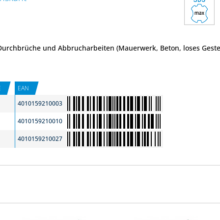
 Durchbrüche und Abbrucharbeiten (Mauerwerk, Beton, loses Geste
E
EAN
4010159210003
4010159210010
4010159210027