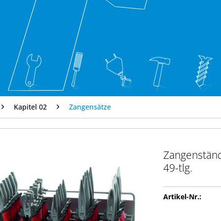
Kapitel 02
Zangensätze
Zangenständ
49-tlg.
Artikel-Nr.: