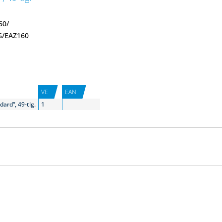
60/
G/EAZ160
VE
EAN
ard“, 49-tlg.
1