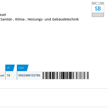
ssel
e Sanitär-, Klima-, Heizungs- und Gebäudetechnik
VE
EAN
sel
18
9002488103786